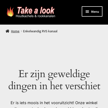
Ga
Ga
Menu
door
naar
naar
de
Home
navigatie
inhoud
Home
Enkelwandig RVS kanaal
Prijsindicatie rookkanaal
offerte aanvragen
Contact
Er zijn geweldige
Producten
dingen in het verschiet
Er is iets moois in het vooruitzicht! Onze winkel