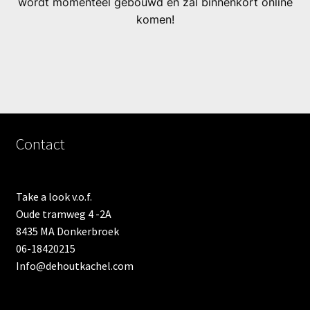
wordt momenteel gebouwd en zal binnenkort online
komen!
Contact
Take a look v.o.f.
Oude tramweg 4 -2A
8435 MA Donkerbroek
06-18420215
Info@dehoutkachel.com