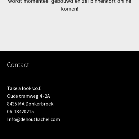
wordt momenteel gebouwd en zal binnenkort online
komen!
Contact
Take a look v.o.f.
Oude tramweg 4 -2A
8435 MA Donkerbroek
06-18420215
Info@dehoutkachel.com