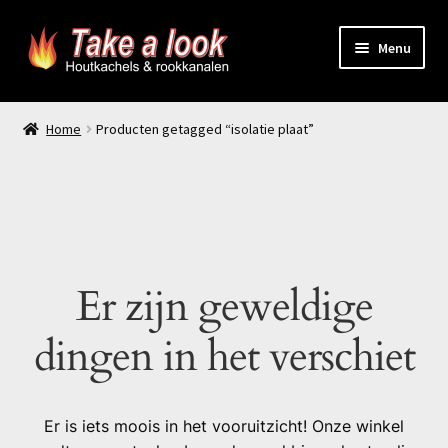
Ga
Ga
Menu
door
naar
naar
de
Home
navigatie
inhoud
Home
Producten getagged “isolatie plaat”
Prijsindicatie rookkanaal
offerte aanvragen
Contact
Er zijn geweldige
Producten
dingen in het verschiet
Er is iets moois in het vooruitzicht! Onze winkel