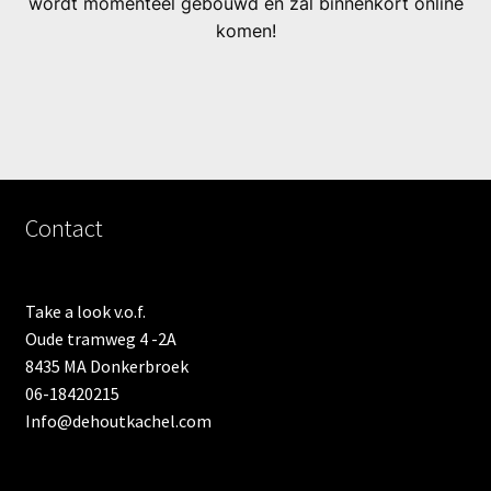
wordt momenteel gebouwd en zal binnenkort online
komen!
Contact
Take a look v.o.f.
Oude tramweg 4 -2A
8435 MA Donkerbroek
06-18420215
Info@dehoutkachel.com