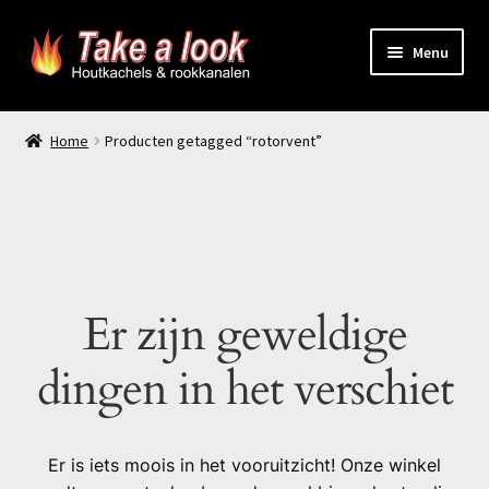
Ga
Ga
Menu
door
naar
naar
de
Home
navigatie
inhoud
Home
Producten getagged “rotorvent”
Prijsindicatie rookkanaal
offerte aanvragen
Contact
Er zijn geweldige
Producten
dingen in het verschiet
Er is iets moois in het vooruitzicht! Onze winkel