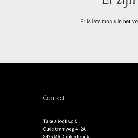
Er is iets moois in het
Contact
Take a look v.o.f.
Oude tramweg 4 -2A
8435 MA Donkerbroek