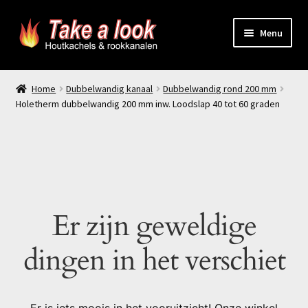
Ga
Ga
Menu
door
naar
naar
de
Home
navigatie
inhoud
Home
Dubbelwandig kanaal
Dubbelwandig rond 200 mm
Holetherm dubbelwandig 200 mm inw. Loodslap 40 tot 60 graden
Prijsindicatie rookkanaal
offerte aanvragen
Contact
Er zijn geweldige
Producten
dingen in het verschiet