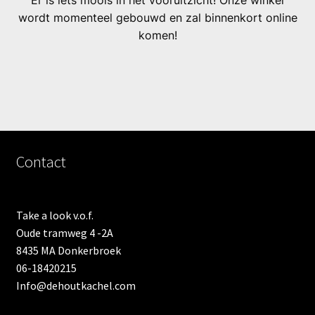
Er is iets moois in het vooruitzicht! Onze winkel
wordt momenteel gebouwd en zal binnenkort online
komen!
Contact
Take a look v.o.f.
Oude tramweg 4 -2A
8435 MA Donkerbroek
06-18420215
Info@dehoutkachel.com