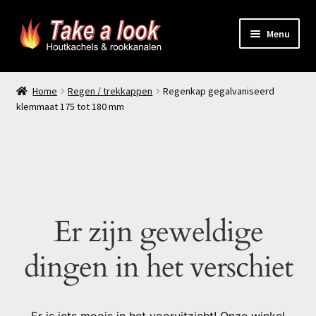
Ga
Ga
Menu
door
naar
naar
de
Home
navigatie
inhoud
Home
Regen / trekkappen
Regenkap gegalvaniseerd
klemmaat 175 tot 180 mm
Prijsindicatie rookkanaal
offerte aanvragen
Contact
Er zijn geweldige
Producten
dingen in het verschiet