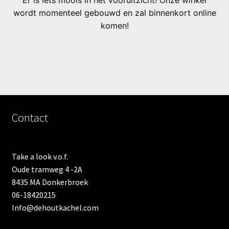
Er is iets moois in het vooruitzicht! Onze winkel
wordt momenteel gebouwd en zal binnenkort online
komen!
Contact
Take a look v.o.f.
Oude tramweg 4 -2A
8435 MA Donkerbroek
06-18420215
Info@dehoutkachel.com