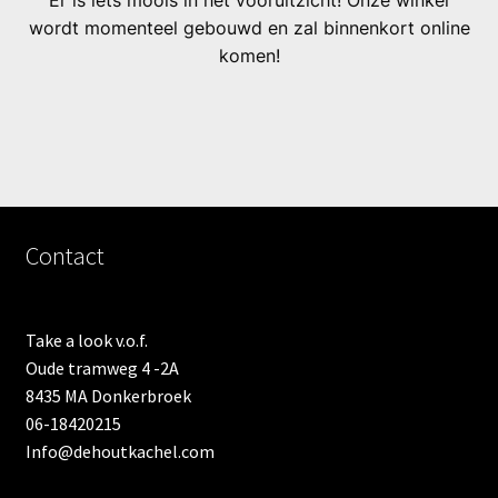
Er is iets moois in het vooruitzicht! Onze winkel
wordt momenteel gebouwd en zal binnenkort online
komen!
Contact
Take a look v.o.f.
Oude tramweg 4 -2A
8435 MA Donkerbroek
06-18420215
Info@dehoutkachel.com