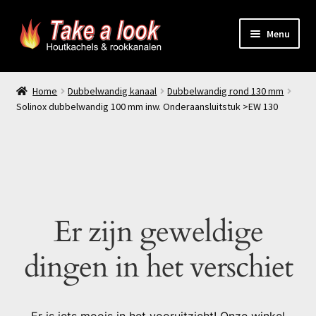
Ga
Ga
Menu
door
naar
naar
de
Home
navigatie
inhoud
Home
Dubbelwandig kanaal
Dubbelwandig rond 130 mm
Solinox dubbelwandig 100 mm inw. Onderaansluitstuk >EW 130
Prijsindicatie rookkanaal
offerte aanvragen
Contact
Er zijn geweldige
Producten
dingen in het verschiet