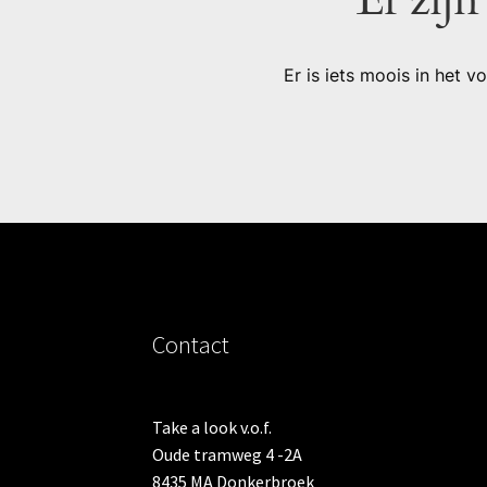
Er is iets moois in het
Contact
Take a look v.o.f.
Oude tramweg 4 -2A
8435 MA Donkerbroek