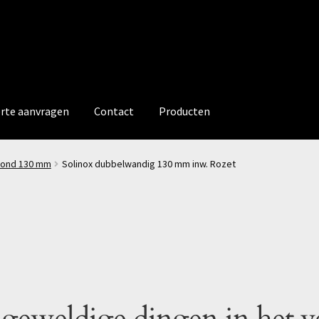
erte aanvragen
Contact
Producten
rond 130 mm
Solinox dubbelwandig 130 mm inw. Rozet
 geweldige dingen in het v