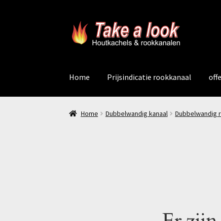
Ga
Ga
door
naar
naar
de
navigatie
inhoud
Home
Prijsindicatie rookkanaal
off
Home
Dubbelwandig kanaal
Dubbelwandig 
Er zijn