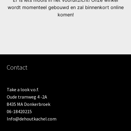
Er is iets moois in het vooruitzicht! Onze winkel
wordt momenteel gebouwd en zal binnenkort online
komen!
Contact
Take a look v.o.f.
Oude tramweg 4 -2A
8435 MA Donkerbroek
06-18420215
Info@dehoutkachel.com