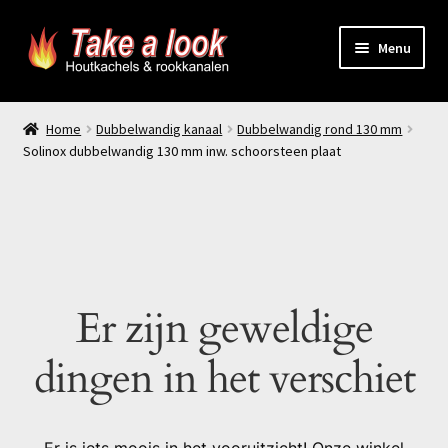
Ga
Ga
Menu
door
naar
naar
de
Home
navigatie
inhoud
Home
Dubbelwandig kanaal
Dubbelwandig rond 130 mm
Solinox dubbelwandig 130 mm inw. schoorsteen plaat
Prijsindicatie rookkanaal
offerte aanvragen
Contact
Er zijn geweldige
Producten
dingen in het verschiet