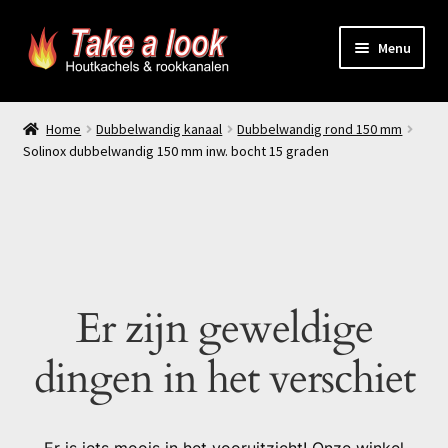
Ga
Ga
Menu
door
naar
naar
de
Home
navigatie
inhoud
Home
Dubbelwandig kanaal
Dubbelwandig rond 150 mm
Solinox dubbelwandig 150 mm inw. bocht 15 graden
Prijsindicatie rookkanaal
offerte aanvragen
Contact
Er zijn geweldige
Producten
dingen in het verschiet