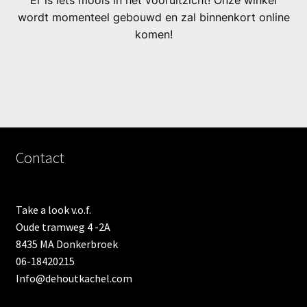
Er is iets moois in het vooruitzicht! Onze winkel
wordt momenteel gebouwd en zal binnenkort online
komen!
Contact
Take a look v.o.f.
Oude tramweg 4 -2A
8435 MA Donkerbroek
06-18420215
Info@dehoutkachel.com