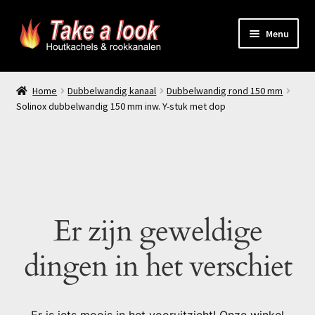
Ga
Ga
Menu
door
naar
naar
de
Home
navigatie
inhoud
Home
Dubbelwandig kanaal
Dubbelwandig rond 150 mm
Solinox dubbelwandig 150 mm inw. Y-stuk met dop
Prijsindicatie rookkanaal
offerte aanvragen
Contact
Er zijn geweldige
Producten
dingen in het verschiet