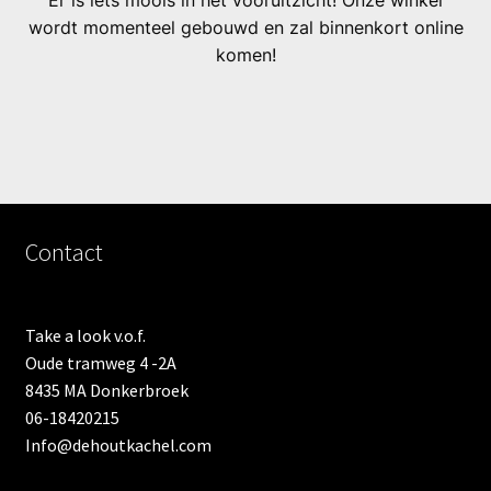
Er is iets moois in het vooruitzicht! Onze winkel
wordt momenteel gebouwd en zal binnenkort online
komen!
Contact
Take a look v.o.f.
Oude tramweg 4 -2A
8435 MA Donkerbroek
06-18420215
Info@dehoutkachel.com