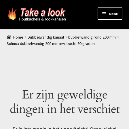
Ga
Ga
Menu
door
naar
naar
de
Home
navigatie
inhoud
Home
Dubbelwandig kanaal
Dubbelwandig rond 200 mm
Solinox dubbelwandig 200 mm inw. bocht 90 graden
Prijsindicatie rookkanaal
offerte aanvragen
Contact
Er zijn geweldige
Producten
dingen in het verschiet