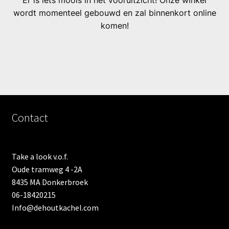
Er is iets moois in het vooruitzicht! Onze winkel
wordt momenteel gebouwd en zal binnenkort online
komen!
Contact
Take a look v.o.f.
Oude tramweg 4 -2A
8435 MA Donkerbroek
06-18420215
Info@dehoutkachel.com