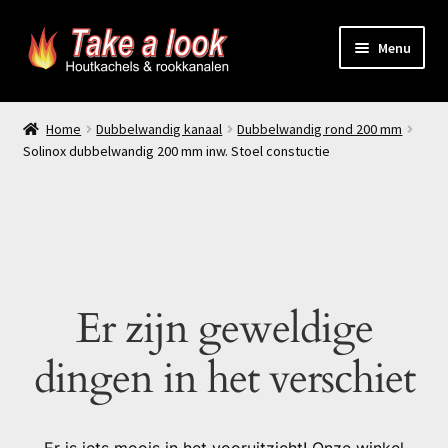
Ga
Ga
Menu
door
naar
naar
de
Home
navigatie
inhoud
Home
Dubbelwandig kanaal
Dubbelwandig rond 200 mm
Solinox dubbelwandig 200 mm inw. Stoel constuctie
Prijsindicatie rookkanaal
offerte aanvragen
Contact
Er zijn geweldige
Producten
dingen in het verschiet