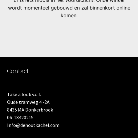
Er is iets moois in het vooruitzicht! Onze winkel
wordt momenteel gebouwd en zal binnenkort online
komen!
Contact
Take a look v.o.f.
Oude tramweg 4 -2A
8435 MA Donkerbroek
06-18420215
Info@dehoutkachel.com