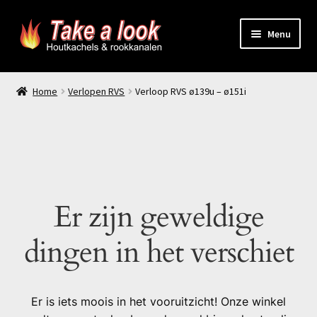
Ga
Ga
Menu
door
naar
naar
de
Home
navigatie
inhoud
Home
Verlopen RVS
Verloop RVS ø139u – ø151i
Prijsindicatie rookkanaal
offerte aanvragen
Contact
Er zijn geweldige
Producten
dingen in het verschiet
Er is iets moois in het vooruitzicht! Onze winkel