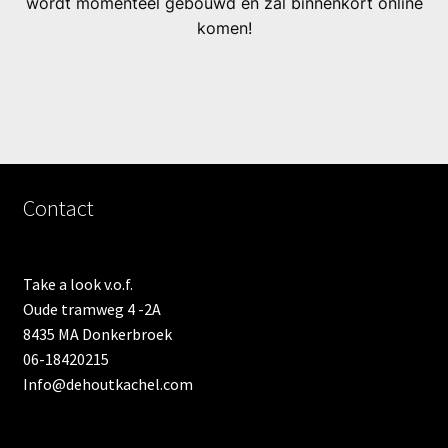
wordt momenteel gebouwd en zal binnenkort online
komen!
Contact
Take a look v.o.f.
Oude tramweg 4 -2A
8435 MA Donkerbroek
06-18420215
Info@dehoutkachel.com