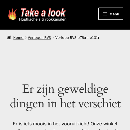
Ga
Ga
Menu
door
naar
naar
de
Home
navigatie
inhoud
Home
Verlopen RVS
Verloop RVS ø79u – ø131i
Prijsindicatie rookkanaal
offerte aanvragen
Contact
Er zijn geweldige
Producten
dingen in het verschiet
Er is iets moois in het vooruitzicht! Onze winkel