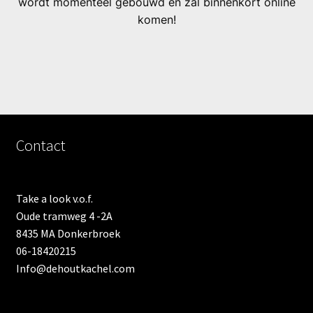
wordt momenteel gebouwd en zal binnenkort online
komen!
Contact
Take a look v.o.f.
Oude tramweg 4 -2A
8435 MA Donkerbroek
06-18420215
Info@dehoutkachel.com