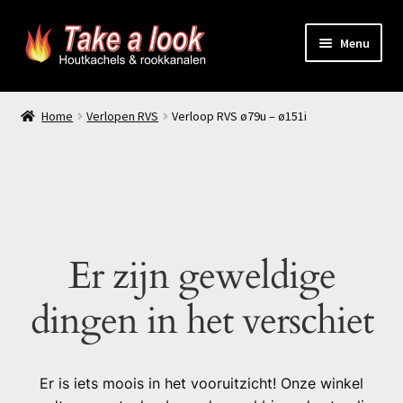
Ga
Ga
Menu
door
naar
naar
de
Home
navigatie
inhoud
Home
Verlopen RVS
Verloop RVS ø79u – ø151i
Prijsindicatie rookkanaal
offerte aanvragen
Contact
Er zijn geweldige
Producten
dingen in het verschiet
Er is iets moois in het vooruitzicht! Onze winkel