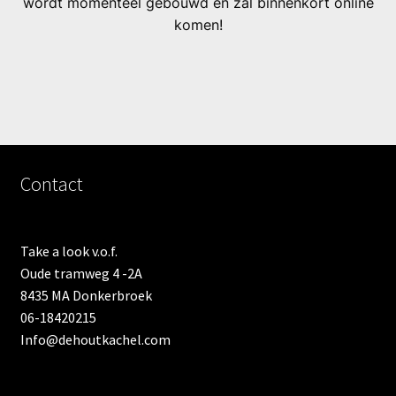
wordt momenteel gebouwd en zal binnenkort online
komen!
Contact
Take a look v.o.f.
Oude tramweg 4 -2A
8435 MA Donkerbroek
06-18420215
Info@dehoutkachel.com