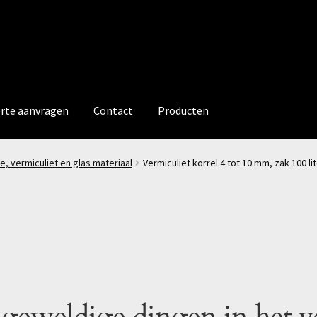
erte aanvragen
Contact
Producten
ie, vermiculiet en glas materiaal
Vermiculiet korrel 4 tot 10 mm, zak 100 li
 geweldige dingen in het v