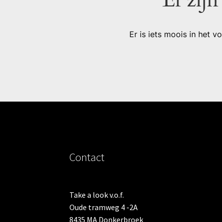
Er is iets moois in het
Contact
Take a look v.o.f.
Oude tramweg 4 -2A
8435 MA Donkerbroek