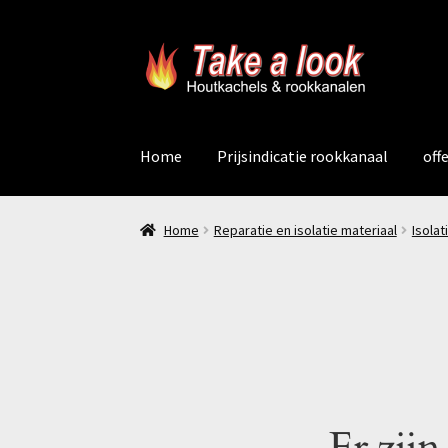
Ga
Ga
door
naar
naar
de
navigatie
inhoud
Home
Prijsindicatie rookkanaal
off
Home
Reparatie en isolatie materiaal
Isolat
Er zijn