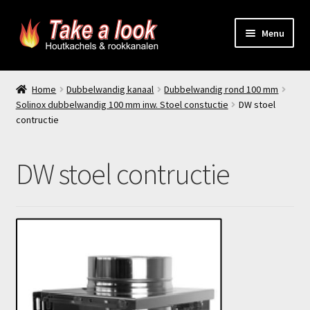
Ga
Ga
Menu
door
naar
naar
de
Home
navigatie
inhoud
Home
Dubbelwandig kanaal
Dubbelwandig rond 100 mm
Solinox dubbelwandig 100 mm inw. Stoel constuctie
DW stoel
Prijsindicatie rookkanaal
contructie
offerte aanvragen
DW stoel contructie
Contact
Producten