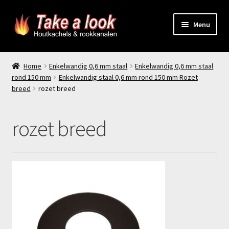
Ga
Ga
Menu
door
naar
naar
de
Home
navigatie
inhoud
Home
Enkelwandig 0,6 mm staal
Enkelwandig 0,6 mm staal
rond 150 mm
Enkelwandig staal 0,6 mm rond 150 mm Rozet
Prijsindicatie rookkanaal
breed
rozet breed
offerte aanvragen
rozet breed
Contact
Producten