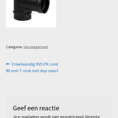
Categorie:
Uncategorized
Bericht
Vorig
Enkelwandig RVS PK rond
bericht:
80 mm T-stuk met dop zwart
navigatie
Geef een reactie
Je e-mailadres wordt niet gepubliceerd.
Vereiste