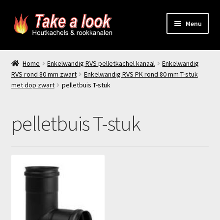
Ga
Ga
Menu
door
naar
naar
de
Home
navigatie
inhoud
Home
Enkelwandig RVS pelletkachel kanaal
Enkelwandig
RVS rond 80 mm zwart
Enkelwandig RVS PK rond 80 mm T-stuk
Prijsindicatie rookkanaal
met dop zwart
pelletbuis T-stuk
offerte aanvragen
pelletbuis T-stuk
Contact
Producten