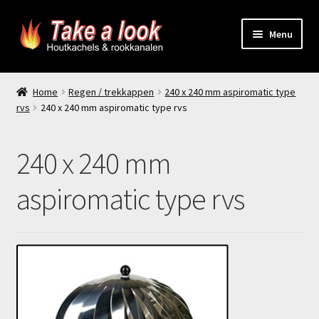
Ga
Ga
Menu
door
naar
naar
de
Home
navigatie
inhoud
Home
Regen / trekkappen
240 x 240 mm aspiromatic type
rvs
240 x 240 mm aspiromatic type rvs
Prijsindicatie rookkanaal
offerte aanvragen
240 x 240 mm
Contact
aspiromatic type rvs
Producten