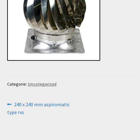
Categorie:
Uncategorized
Bericht
Vorig
240 x 240 mm aspiromatic
bericht:
type rvs
navigatie