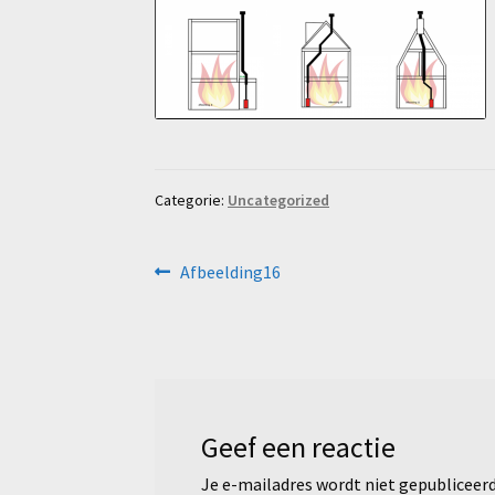
Categorie:
Uncategorized
Bericht
Vorig
Afbeelding16
bericht:
navigatie
Geef een reactie
Je e-mailadres wordt niet gepubliceerd