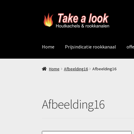
Ga
Ga
door
naar
naar
de
navigatie
inhoud
Home
Prijsindicatie rookkanaal
off
Home
Afbeelding16
Afbeelding16
Afbeelding16