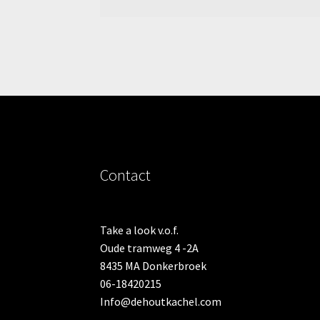
Contact
Take a look v.o.f.
Oude tramweg 4 -2A
8435 MA Donkerbroek
06-18420215
Info@dehoutkachel.com