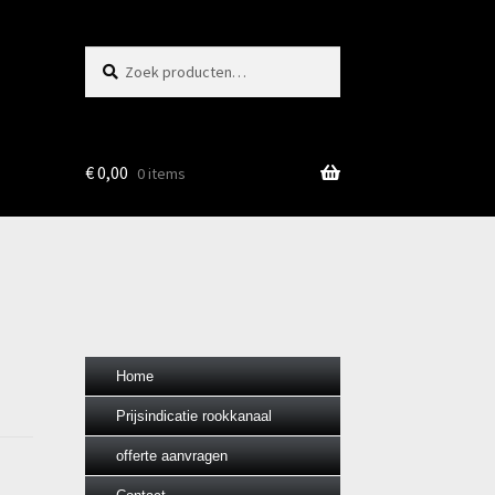
Zoeken
Zoeken
naar:
€
0,00
0 items
Home
Prijsindicatie rookkanaal
offerte aanvragen