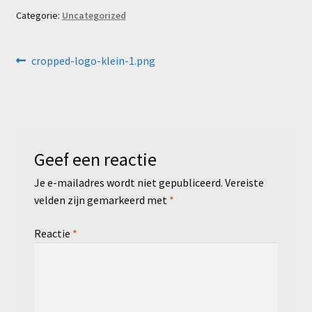
Categorie:
Uncategorized
Bericht
Vorig
cropped-logo-klein-1.png
bericht:
navigatie
Geef een reactie
Je e-mailadres wordt niet gepubliceerd.
Vereiste
velden zijn gemarkeerd met
*
Reactie
*