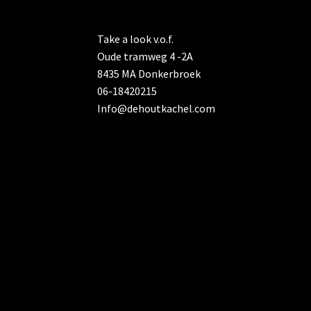
Take a look v.o.f.
Oude tramweg 4 -2A
8435 MA Donkerbroek
06-18420215
Info@dehoutkachel.com