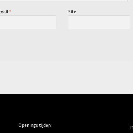
mail
*
Site
Openings tijden:
i