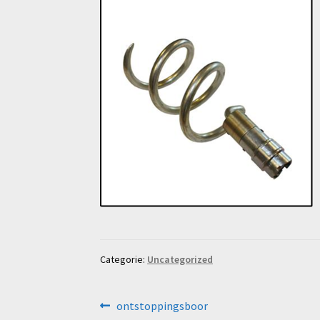
Categorie:
Uncategorized
Bericht
Vorig
ontstoppingsboor