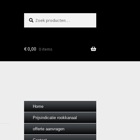
Zoeken
Zoeken
naar:
€
0,00
0 items
Home
Prijsindicatie rookkanaal
offerte aanvragen