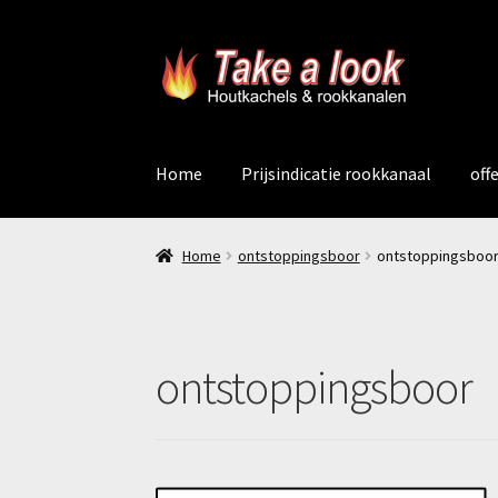
Ga
Ga
door
naar
naar
de
navigatie
inhoud
Home
Prijsindicatie rookkanaal
off
Home
ontstoppingsboor
ontstoppingsboo
ontstoppingsboor