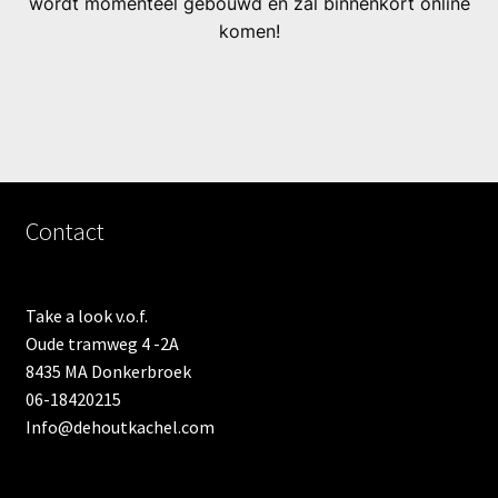
wordt momenteel gebouwd en zal binnenkort online
komen!
Contact
Take a look v.o.f.
Oude tramweg 4 -2A
8435 MA Donkerbroek
06-18420215
Info@dehoutkachel.com