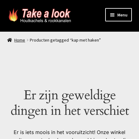
Ga
Ga
Menu
door
naar
naar
de
Home
navigatie
inhoud
Home
Producten getagged “kap met haken”
Prijsindicatie rookkanaal
offerte aanvragen
Contact
Er zijn geweldige
Producten
dingen in het verschiet
Er is iets moois in het vooruitzicht! Onze winkel