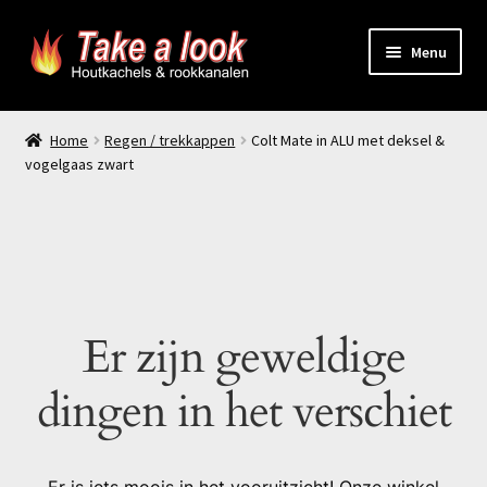
Ga
Ga
Menu
door
naar
naar
de
Home
navigatie
inhoud
Home
Regen / trekkappen
Colt Mate in ALU met deksel &
vogelgaas zwart
Prijsindicatie rookkanaal
offerte aanvragen
Contact
Er zijn geweldige
Producten
dingen in het verschiet