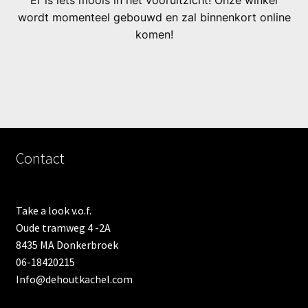
Er is iets moois in het vooruitzicht! Onze winkel
wordt momenteel gebouwd en zal binnenkort online
komen!
Contact
Take a look v.o.f.
Oude tramweg 4 -2A
8435 MA Donkerbroek
06-18420215
Info@dehoutkachel.com