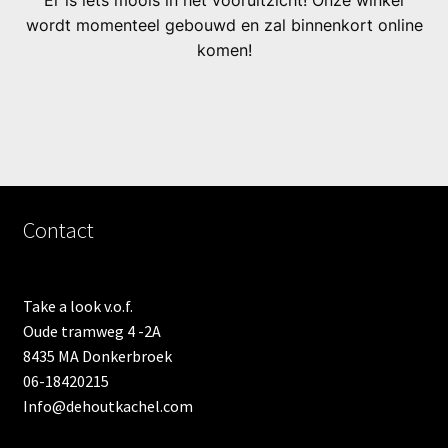
Er is iets moois in het vooruitzicht! Onze winkel
wordt momenteel gebouwd en zal binnenkort online
komen!
Contact
Take a look v.o.f.
Oude tramweg 4 -2A
8435 MA Donkerbroek
06-18420215
Info@dehoutkachel.com