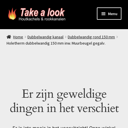
Ga
Ga
Menu
door
naar
naar
de
Home
navigatie
inhoud
Home
Dubbelwandig kanaal
Dubbelwandig rond 150 mm
Holetherm dubbelwandig 150 mm inw. Muurbeugel gegalv.
Prijsindicatie rookkanaal
offerte aanvragen
Contact
Er zijn geweldige
Producten
dingen in het verschiet