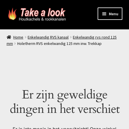
Ga
Ga
Menu
door
naar
naar
de
Home
navigatie
inhoud
Home
Enkelwandig RVS kanaal
Enkelwandig rvs rond 125
mm
Holetherm RVS enkelwandig 125 mm inw. Trekkap
Prijsindicatie rookkanaal
offerte aanvragen
Contact
Er zijn geweldige
Producten
dingen in het verschiet