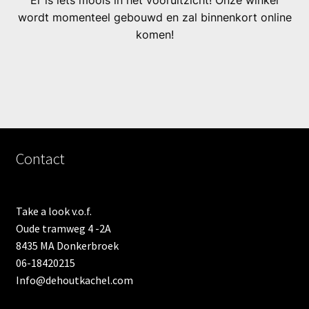
Er is iets moois in het vooruitzicht! Onze winkel
wordt momenteel gebouwd en zal binnenkort online
komen!
Contact
Take a look v.o.f.
Oude tramweg 4 -2A
8435 MA Donkerbroek
06-18420215
Info@dehoutkachel.com