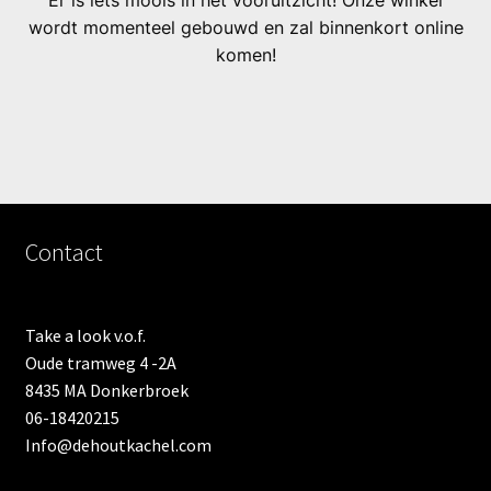
Er is iets moois in het vooruitzicht! Onze winkel
wordt momenteel gebouwd en zal binnenkort online
komen!
Contact
Take a look v.o.f.
Oude tramweg 4 -2A
8435 MA Donkerbroek
06-18420215
Info@dehoutkachel.com