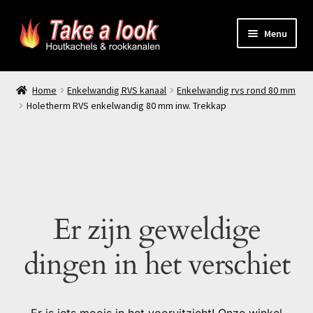
Ga
Ga
Menu
door
naar
naar
de
Home
navigatie
inhoud
Home
Enkelwandig RVS kanaal
Enkelwandig rvs rond 80 mm
Holetherm RVS enkelwandig 80 mm inw. Trekkap
Prijsindicatie rookkanaal
offerte aanvragen
Contact
Er zijn geweldige
Producten
dingen in het verschiet