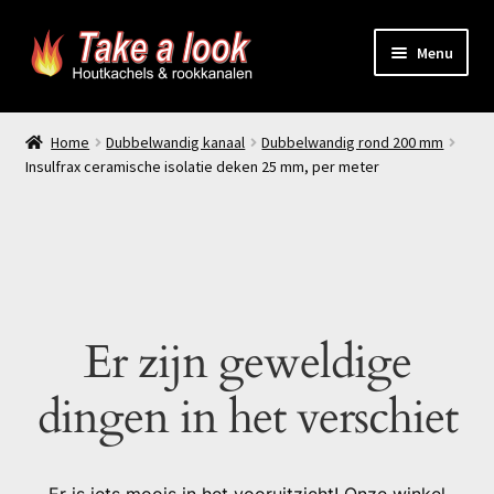
Ga
Ga
Menu
door
naar
naar
de
Home
navigatie
inhoud
Home
Dubbelwandig kanaal
Dubbelwandig rond 200 mm
Insulfrax ceramische isolatie deken 25 mm, per meter
Prijsindicatie rookkanaal
offerte aanvragen
Contact
Er zijn geweldige
Producten
dingen in het verschiet