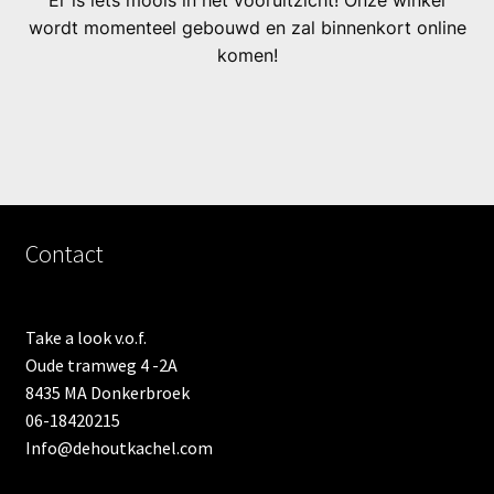
Er is iets moois in het vooruitzicht! Onze winkel
wordt momenteel gebouwd en zal binnenkort online
komen!
Contact
Take a look v.o.f.
Oude tramweg 4 -2A
8435 MA Donkerbroek
06-18420215
Info@dehoutkachel.com