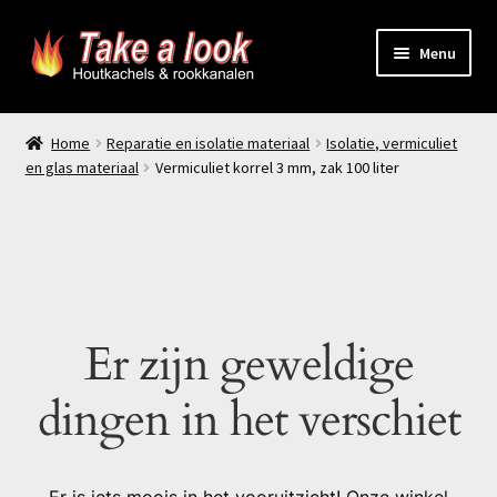
Ga
Ga
Menu
door
naar
naar
de
Home
navigatie
inhoud
Home
Reparatie en isolatie materiaal
Isolatie, vermiculiet
en glas materiaal
Vermiculiet korrel 3 mm, zak 100 liter
Prijsindicatie rookkanaal
offerte aanvragen
Contact
Er zijn geweldige
Producten
dingen in het verschiet