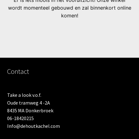
Er is iets moois in het vooruitzicht! Onze winkel
wordt momenteel gebouwd en zal binnenkort online
komen!
Contact
Take a look v.o.f.
Oude tramweg 4 -2A
8435 MA Donkerbroek
06-18420215
Info@dehoutkachel.com