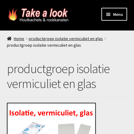
Ga
Ga
Menu
door
naar
naar
de
Home
navigatie
inhoud
Home
productgroep isolatie vermiculiet en glas
productgroep isolatie vermiculiet en glas
Prijsindicatie rookkanaal
offerte aanvragen
productgroep isolatie
Contact
vermiculiet en glas
Producten