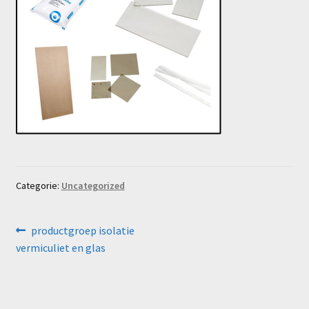
Categorie:
Uncategorized
Bericht
Vorig
productgroep isolatie
bericht:
vermiculiet en glas
navigatie