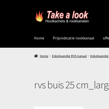
Ga
Ga
door
naar
naar
de
navigatie
inhoud
Home
Prijsindicatie rookkanaal
off
Home
Enkelwandig RVS kanaal
Enkelwandig
rvs buis 25 cm_lar