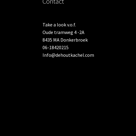
Contact
Take a look v.o.f.
Oude tramweg 4 -2A
8435 MA Donkerbroek
06-18420215
Info@dehoutkachel.com