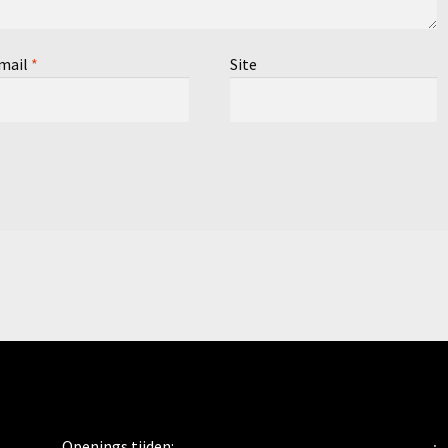
mail
*
Site
Openings tijden: