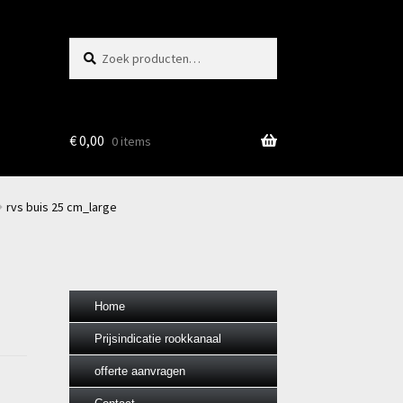
Zoeken
Zoeken
naar:
€
0,00
0 items
rvs buis 25 cm_large
Home
Prijsindicatie rookkanaal
offerte aanvragen