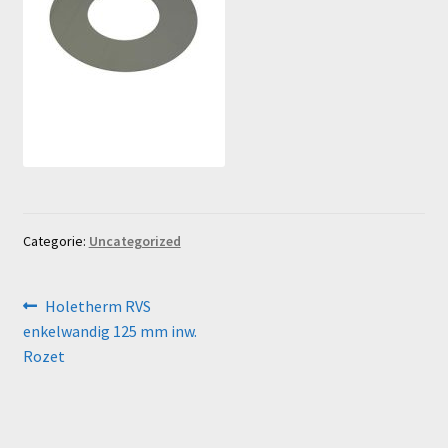
Categorie:
Uncategorized
Bericht
Vorig
Holetherm RVS
bericht:
enkelwandig 125 mm inw.
navigatie
Rozet