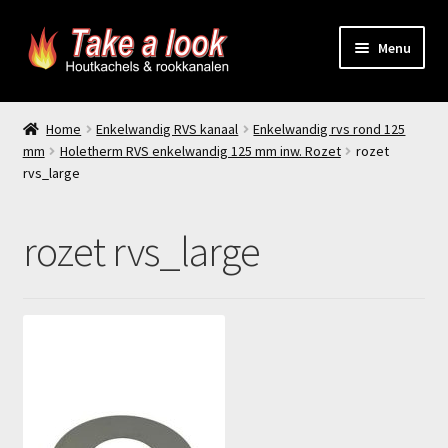
Ga
Ga
Menu
door
naar
naar
de
Home
navigatie
inhoud
Home
Enkelwandig RVS kanaal
Enkelwandig rvs rond 125
mm
Holetherm RVS enkelwandig 125 mm inw. Rozet
rozet
Prijsindicatie rookkanaal
rvs_large
offerte aanvragen
rozet rvs_large
Contact
Producten