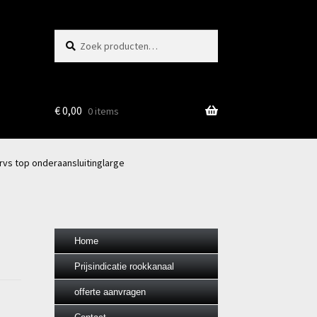
Zoeken
Zoeken
naar:
€
0,00
0 items
rvs top onderaansluitinglarge
Home
Prijsindicatie rookkanaal
offerte aanvragen