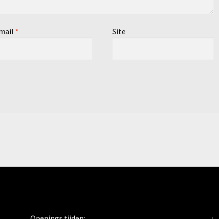
mail
*
Site
Openings tijden: