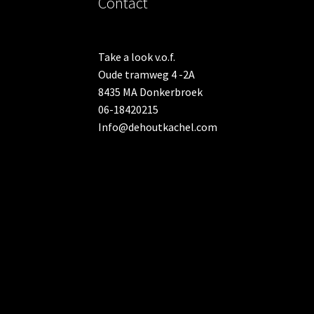
Contact
Take a look v.o.f.
Oude tramweg 4 -2A
8435 MA Donkerbroek
06-18420215
Info@dehoutkachel.com