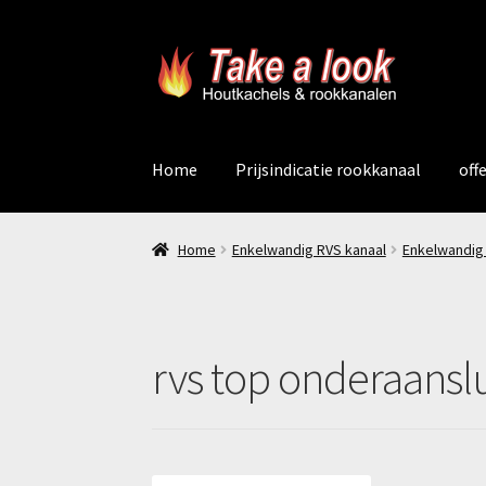
Ga
Ga
door
naar
naar
de
navigatie
inhoud
Home
Prijsindicatie rookkanaal
off
Home
Enkelwandig RVS kanaal
Enkelwandig
rvs top onderaanslu