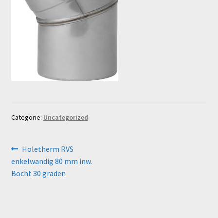
Categorie:
Uncategorized
Bericht
Vorig
Holetherm RVS
bericht:
enkelwandig 80 mm inw.
navigatie
Bocht 30 graden