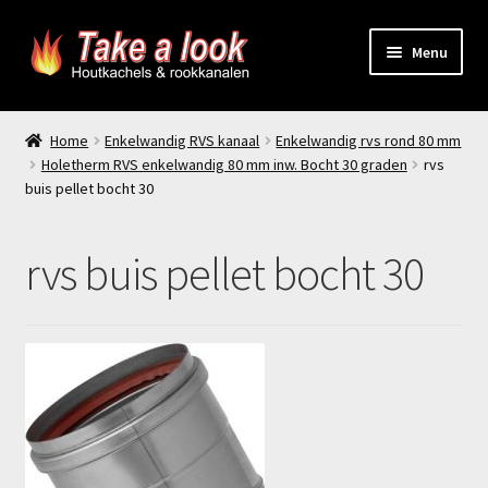
Ga
Ga
Menu
door
naar
naar
de
Home
navigatie
inhoud
Home
Enkelwandig RVS kanaal
Enkelwandig rvs rond 80 mm
Holetherm RVS enkelwandig 80 mm inw. Bocht 30 graden
rvs
Prijsindicatie rookkanaal
buis pellet bocht 30
offerte aanvragen
rvs buis pellet bocht 30
Contact
Producten