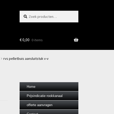
Zoeken
Zoeken
naar:
€
0,00
0 items
rvs pelletbuis aansluitstuk v-v
Home
Prijsindicatie rookkanaal
offerte aanvragen