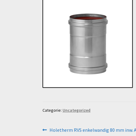
Categorie:
Uncategorized
Bericht
Vorig
Holetherm RVS enkelwandig 80 mm inw. A