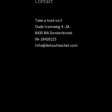
Contact
Take a look v.o.f.
Oude tramweg 4 -2A
8435 MA Donkerbroek
06-18420215
Info@dehoutkachel.com