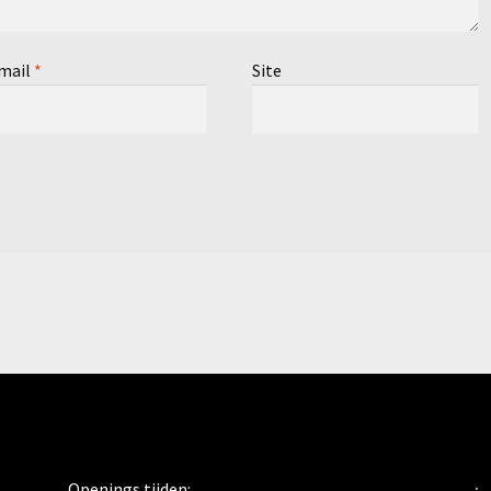
mail
*
Site
Openings tijden: