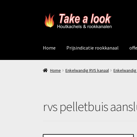
Ga
Ga
door
naar
naar
de
navigatie
inhoud
Home
Prijsindicatie rookkanaal
off
Home
Enkelwandig RVS kanaal
Enkelwandig
rvs pelletbuis aansl