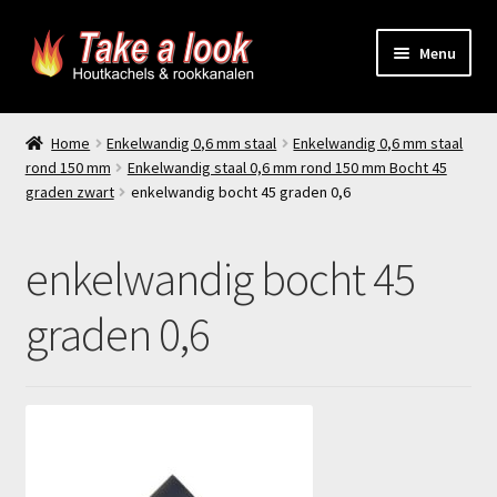
Ga
Ga
Menu
door
naar
naar
de
Home
navigatie
inhoud
Home
Enkelwandig 0,6 mm staal
Enkelwandig 0,6 mm staal
rond 150 mm
Enkelwandig staal 0,6 mm rond 150 mm Bocht 45
Prijsindicatie rookkanaal
graden zwart
enkelwandig bocht 45 graden 0,6
offerte aanvragen
enkelwandig bocht 45
Contact
graden 0,6
Producten