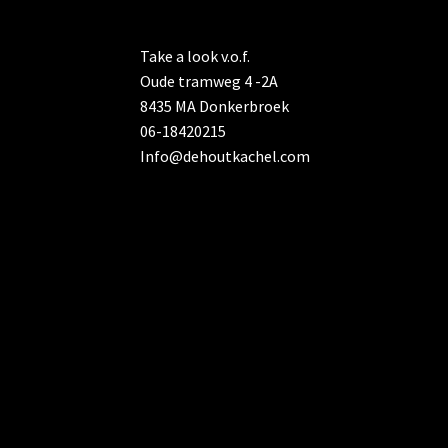
Take a look v.o.f.
Oude tramweg 4 -2A
8435 MA Donkerbroek
06-18420215
Info@dehoutkachel.com