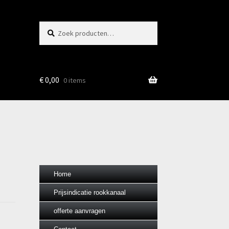
Zoeken
Zoeken
naar:
€
0,00
0 items
Home
Prijsindicatie rookkanaal
offerte aanvragen