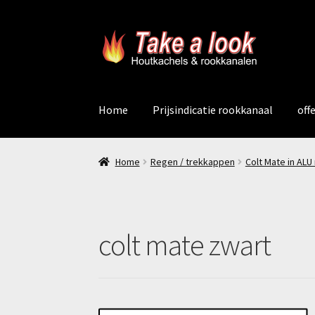
Ga
Ga
door
naar
naar
de
navigatie
inhoud
Home
Prijsindicatie rookkanaal
off
Home
Regen / trekkappen
Colt Mate in AL
colt mate zwart