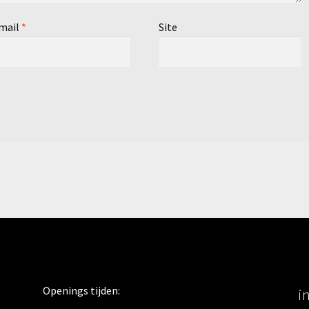
mail
*
Site
Openings tijden:
i